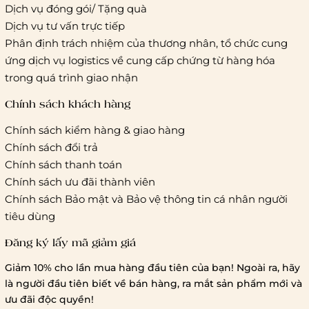
Giao hàng tiêu chuẩn:
Dịch vụ đóng gói/ Tặng quà
Hồ Chí Minh:
Áp dụng theo bảng giá cước của ĐVVC
Dịch vụ tư vấn trực tiếp
Vietelpost/ Giaohangtietkiem và 1 số đối tác vận chuyển
Phân định trách nhiệm của thương nhân, tổ chức cung
khác
ứng dịch vụ logistics về cung cấp chứng từ hàng hóa
Hà Nội và các tỉnh thành khác:
Áp dụng theo bảng giá
trong quá trình giao nhận
cước của ĐVVC Vietelpost/ Giaohangtietkiem... và 1 số đối
tác vận chuyển khác
Chính sách khách hàng
Chính sách kiểm hàng & giao hàng
Thời gian giao hàng
Chính sách đổi trả
Hồ Chí Minh:
Chính sách thanh toán
Chính sách ưu đãi thành viên
Hà Nội và các tỉnh thành khá
Chính sách Bảo mật và Bảo vệ thông tin cá nhân người
tiêu dùng
Đăng ký lấy mã giảm giá
Lưu ý chung về chính sách vận chuyển
Giảm 10% cho lần mua hàng đầu tiên của bạn! Ngoài ra, hãy
1 triệu đồng
là người đầu tiên biết về bán hàng, ra mắt sản phẩm mới và
giao hàng trong ngày
Bralettehousevn
hỗ trợ
ưu đãi độc quyền!