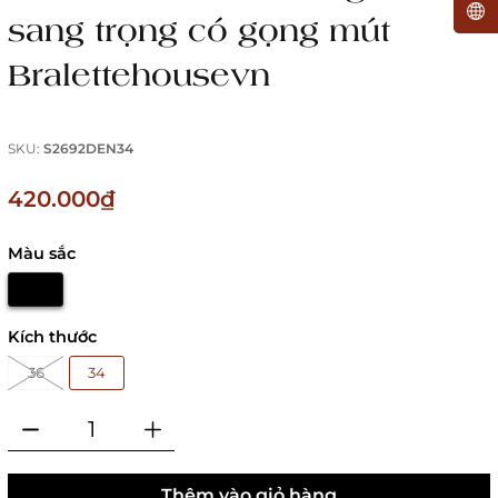
sang trọng có gọng mút
Bralettehousevn
SKU:
S2692DEN34
420.000₫
Màu sắc
Kích thước
36
34
Thêm vào giỏ hàng