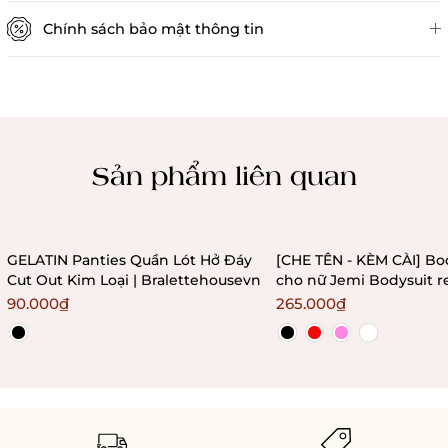
Chính sách bảo mật thông tin
Chính sách kiểm hàng
Sản phẩm liên quan
GELATIN Panties Quần Lót Hở Đáy
[CHE TÊN - KÈM CÀI] Bo
Cut Out Kim Loại | Bralettehousevn
cho nữ Jemi Bodysuit r
không gọng không mú
90.000₫
265.000₫
Bralettehousevn