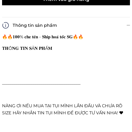
Thông tin sản phẩm
🔥🔥𝟏𝟎𝟎% 𝐜𝐡𝐞 𝐭𝐞̂𝐧 - 𝐒𝐡𝐢𝐩 𝐡𝐨𝐚̉ 𝐭𝐨̂́𝐜 𝐒𝐆🔥🔥
𝐓𝐇Ô𝐍𝐆 𝐓𝐈𝐍 𝐒Ả𝐍 𝐏𝐇Ẩ𝐌
______________________________________
NÀNG ƠI NẾU MUA TẠI TỤI MÌNH LẦN ĐẦU VÀ CHƯA RÕ
SIZE HÃY NHẮN TIN TỤI MÌNH ĐỂ ĐƯỢC TƯ VẤN NHA! ❤️