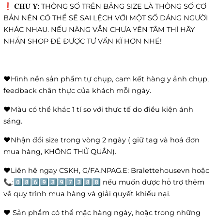
❗️ 𝐂𝐇𝐔́ 𝐘́: THÔNG SỐ TRÊN BẢNG SIZE LÀ THÔNG SỐ CƠ
BẢN NÊN CÓ THỂ SẼ SAI LỆCH VỚI MỘT SỐ DÁNG NGƯỜI
KHÁC NHAU. NẾU NÀNG VẪN CHƯA YÊN TÂM THÌ HÃY
NHẮN SHOP ĐỂ ĐƯỢC TƯ VẤN KĨ HƠN NHÉ!
❤️Hình nền sản phẩm tự chụp, cam kết hàng y ảnh chụp,
feedback chân thực của khách mỗi ngày.
❤️Màu có thể khác 1 tí so với thực tế do điều kiện ánh
sáng.
❤️Nhận đổi size trong vòng 2 ngày ( giữ tag và hoá đơn
mua hàng, KHÔNG THỬ QUẦN).
❤️Liên hệ ngay CSKH, G/FA.NPAG.E: Bralettehousevn hoặc
📞:0️⃣8️⃣6️⃣9️⃣3️⃣9️⃣7️⃣3️⃣8️⃣8️⃣ nếu muốn được hỗ trợ thêm
về quy trình mua hàng và giải quyết khiếu nại.
❤️ Sản phẩm có thể mặc hàng ngày, hoặc trong những