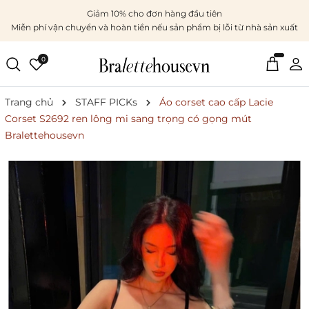
Giảm 10% cho đơn hàng đầu tiên
Miễn phí vận chuyển và hoàn tiền nếu sản phẩm bị lỗi từ nhà sản xuất
0
Trang chủ
STAFF PICKs
Áo corset cao cấp Lacie
Corset S2692 ren lông mi sang trọng có gọng mút
Bralettehousevn