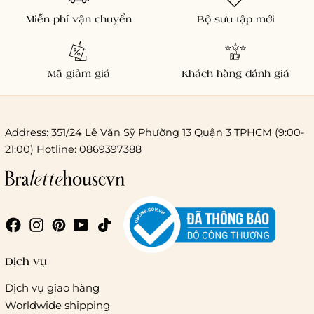
Miễn phí vận chuyển
Bộ sưu tập mới
Mã giảm giá
Khách hàng đánh giá
Address: 351/24 Lê Văn Sỹ Phường 13 Quận 3 TPHCM (9:00-
21:00) Hotline: 0869397388
Chi phí giao hàng
Giao hàng trong ngày (hoả tốc)
Dịch vụ
Dịch vụ giao hàng
Worldwide shipping