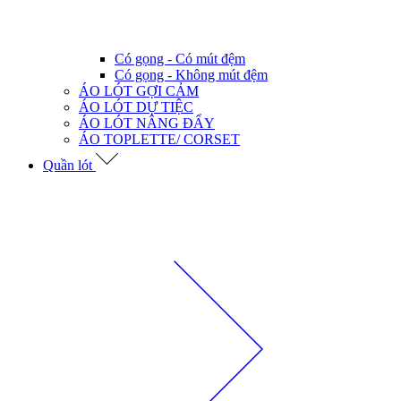
Có gọng - Có mút đệm
Có gọng - Không mút đệm
ÁO LÓT GỢI CẢM
ÁO LÓT DỰ TIỆC
ÁO LÓT NÂNG ĐẨY
ÁO TOPLETTE/ CORSET
Quần lót