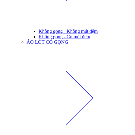
Không gọng - Không mút đệm
Không gọng - Có mút đệm
ÁO LÓT CÓ GỌNG