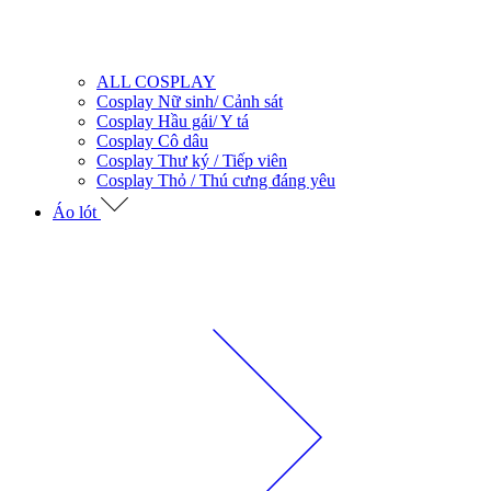
ALL COSPLAY
Cosplay Nữ sinh/ Cảnh sát
Cosplay Hầu gái/ Y tá
Cosplay Cô dâu
Cosplay Thư ký / Tiếp viên
Cosplay Thỏ / Thú cưng đáng yêu
Áo lót