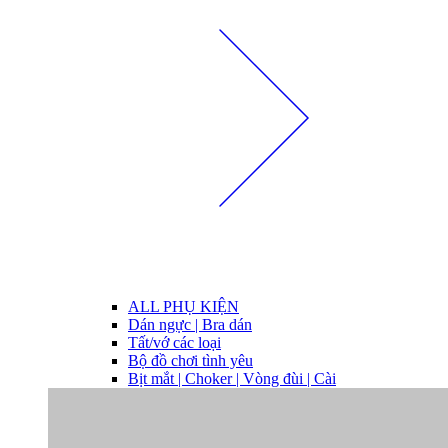
ALL PHỤ KIỆN
Dán ngực | Bra dán
Tất/vớ các loại
Bộ đồ chơi tình yêu
Bịt mắt | Choker | Vòng đùi | Cài