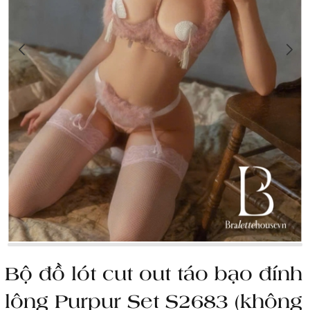
Bộ đồ lót cut out táo bạo đính
lông Purpur Set S2683 (không