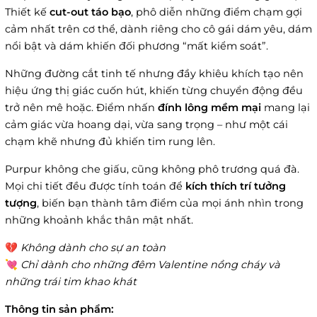
Thiết kế
cut-out táo bạo
, phô diễn những điểm chạm gợi
cảm nhất trên cơ thể, dành riêng cho cô gái dám yêu, dám
nổi bật và dám khiến đối phương “mất kiểm soát”.
Những đường cắt tinh tế nhưng đầy khiêu khích tạo nên
hiệu ứng thị giác cuốn hút, khiến từng chuyển động đều
trở nên mê hoặc. Điểm nhấn
đính lông mềm mại
mang lại
cảm giác vừa hoang dại, vừa sang trọng – như một cái
chạm khẽ nhưng đủ khiến tim rung lên.
Purpur không che giấu, cũng không phô trương quá đà.
Mọi chi tiết đều được tính toán để
kích thích trí tưởng
tượng
, biến bạn thành tâm điểm của mọi ánh nhìn trong
những khoảnh khắc thân mật nhất.
💔
Không dành cho sự an toàn
💘
Chỉ dành cho những đêm Valentine nồng cháy và
những trái tim khao khát
Thông tin sản phẩm: