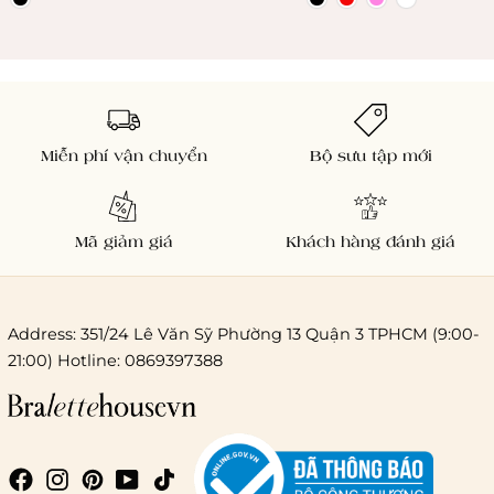
Miễn phí vận chuyển
Bộ sưu tập mới
Mã giảm giá
Khách hàng đánh giá
Address: 351/24 Lê Văn Sỹ Phường 13 Quận 3 TPHCM (9:00-
21:00) Hotline: 0869397388
Chi phí giao hàng
Giao hàng trong ngày (hoả tốc)