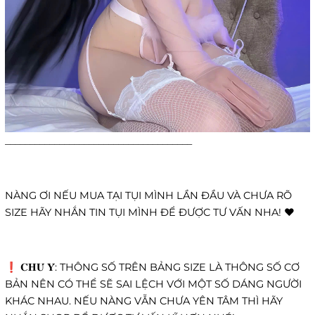
______________________________________
NÀNG ƠI NẾU MUA TẠI TỤI MÌNH LẦN ĐẦU VÀ CHƯA RÕ
SIZE HÃY NHẮN TIN TỤI MÌNH ĐỂ ĐƯỢC TƯ VẤN NHA! ❤️
❗️ 𝐂𝐇𝐔́ 𝐘́: THÔNG SỐ TRÊN BẢNG SIZE LÀ THÔNG SỐ CƠ
BẢN NÊN CÓ THỂ SẼ SAI LỆCH VỚI MỘT SỐ DÁNG NGƯỜI
KHÁC NHAU. NẾU NÀNG VẪN CHƯA YÊN TÂM THÌ HÃY