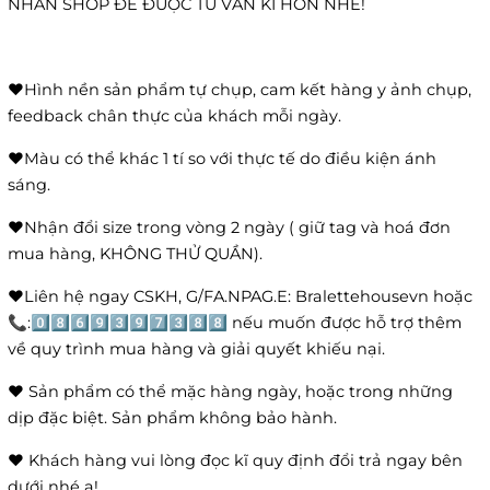
NHẮN SHOP ĐỂ ĐƯỢC TƯ VẤN KĨ HƠN NHÉ!
❤️Hình nền sản phẩm tự chụp, cam kết hàng y ảnh chụp,
feedback chân thực của khách mỗi ngày.
❤️Màu có thể khác 1 tí so với thực tế do điều kiện ánh
sáng.
❤️Nhận đổi size trong vòng 2 ngày ( giữ tag và hoá đơn
mua hàng, KHÔNG THỬ QUẦN).
❤️Liên hệ ngay CSKH, G/FA.NPAG.E: Bralettehousevn hoặc
📞:0️⃣8️⃣6️⃣9️⃣3️⃣9️⃣7️⃣3️⃣8️⃣8️⃣ nếu muốn được hỗ trợ thêm
về quy trình mua hàng và giải quyết khiếu nại.
❤️ Sản phẩm có thể mặc hàng ngày, hoặc trong những
dịp đặc biệt. Sản phẩm không bảo hành.
❤️ Khách hàng vui lòng đọc kĩ quy định đổi trả ngay bên
dưới nhé ạ!