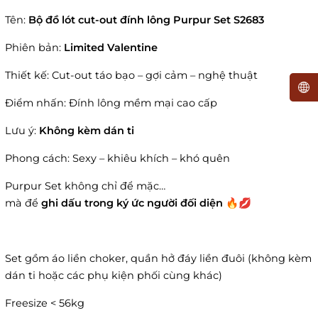
Tên:
Bộ đồ lót cut-out đính lông Purpur Set S2683
Phiên bản:
Limited Valentine
Thiết kế: Cut-out táo bạo – gợi cảm – nghệ thuật
Điểm nhấn: Đính lông mềm mại cao cấp
Lưu ý:
Không kèm dán ti
Phong cách: Sexy – khiêu khích – khó quên
Purpur Set không chỉ để mặc…
mà để
ghi dấu trong ký ức người đối diện
🔥💋
Set gồm áo liền choker, quần hở đáy liền đuôi (không kèm
dán ti hoặc các phụ kiện phối cùng khác)
Freesize < 56kg