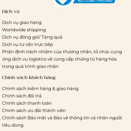
Dịch vụ
Dịch vụ giao hàng
Worldwide shipping
Giao hàng tiêu chuẩn:
Dịch vụ đóng gói/ Tặng quà
Hồ Chí Minh:
Áp dụng theo bảng giá cước của ĐVVC
Dịch vụ tư vấn trực tiếp
Vietelpost/ Giaohangtietkiem và 1 số đối tác vận chuyển
Phân định trách nhiệm của thương nhân, tổ chức cung
khác
ứng dịch vụ logistics về cung cấp chứng từ hàng hóa
Hà Nội và các tỉnh thành khác:
Áp dụng theo bảng giá
trong quá trình giao nhận
cước của ĐVVC Vietelpost/ Giaohangtietkiem... và 1 số đối
tác vận chuyển khác
Chính sách khách hàng
Chính sách kiểm hàng & giao hàng
Thời gian giao hàng
Chính sách đổi trả
Hồ Chí Minh:
Chính sách thanh toán
Chính sách ưu đãi thành viên
Hà Nội và các tỉnh thành khá
Chính sách Bảo mật và Bảo vệ thông tin cá nhân người
tiêu dùng