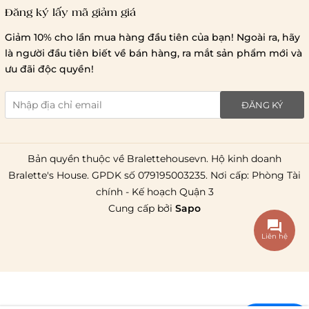
Đăng ký lấy mã giảm giá
Lưu ý chung về chính sách vận chuyển
Giảm 10% cho lần mua hàng đầu tiên của bạn! Ngoài ra, hãy
1 triệu đồng
là người đầu tiên biết về bán hàng, ra mắt sản phẩm mới và
giao hàng trong ngày
Bralettehousevn
hỗ trợ
ưu đãi độc quyền!
chi phí vận chuyển là 20.000
giao hàng tiêu chuẩn
miễn phí ship
ĐĂNG KÝ
toàn quốc
.
Bản quyền thuộc về Bralettehousevn. Hộ kinh doanh
Bralette's House. GPDK số 079195003235. Nơi cấp: Phòng Tài
chính - Kế hoạch Quận 3
Cung cấp bởi
Sapo
Liên hệ