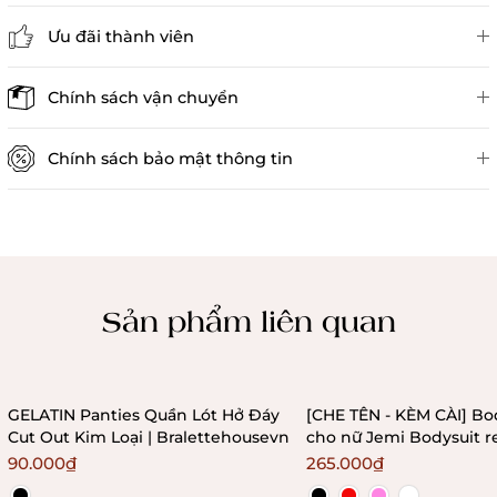
Ưu đãi thành viên
Đánh giá sản phẩm
Chính sách vận chuyển
Chính sách bảo mật thông tin
Chính sách kiểm hàng
Sản phẩm liên quan
GELATIN Panties Quần Lót Hở Đáy
[CHE TÊN - KÈM CÀI] Bo
Cut Out Kim Loại | Bralettehousevn
cho nữ Jemi Bodysuit r
không gọng không mú
90.000₫
265.000₫
Bralettehousevn