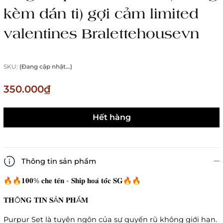
kèm dán ti) gợi cảm limited
valentines Bralettehousevn
SKU:
(Đang cập nhật...)
350.000₫
Hết hàng
Thông tin sản phẩm
🔥🔥𝟏𝟎𝟎% 𝐜𝐡𝐞 𝐭𝐞̂𝐧 - 𝐒𝐡𝐢𝐩 𝐡𝐨𝐚̉ 𝐭𝐨̂́𝐜 𝐒𝐆🔥🔥
𝐓𝐇Ô𝐍𝐆 𝐓𝐈𝐍 𝐒Ả𝐍 𝐏𝐇Ẩ𝐌
Purpur Set là tuyên ngôn của sự quyến rũ không giới hạn.