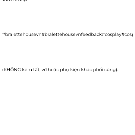
#bralettehousevn#bralettehousevnfeedback#cosplay#co
(KHÔNG kèm tất, vớ hoặc phụ kiện khác phối cùng).