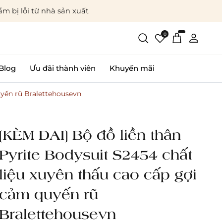
m bị lỗi từ nhà sản xuất
0
Blog
Ưu đãi thành viên
Khuyến mãi
uyến rũ Bralettehousevn
[KÈM ĐAI] Bộ đồ liền thân
Pyrite Bodysuit S2454 chất
liệu xuyên thấu cao cấp gợi
cảm quyến rũ
Bralettehousevn