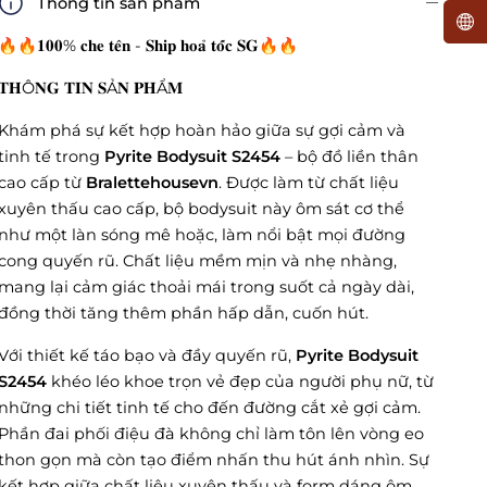
Thông tin sản phẩm
🔥🔥𝟏𝟎𝟎% 𝐜𝐡𝐞 𝐭𝐞̂𝐧 - 𝐒𝐡𝐢𝐩 𝐡𝐨𝐚̉ 𝐭𝐨̂́𝐜 𝐒𝐆🔥🔥
𝐓𝐇Ô𝐍𝐆 𝐓𝐈𝐍 𝐒Ả𝐍 𝐏𝐇Ẩ𝐌
Khám phá sự kết hợp hoàn hảo giữa sự gợi cảm và
tinh tế trong
Pyrite Bodysuit S2454
– bộ đồ liền thân
cao cấp từ
Bralettehousevn
. Được làm từ chất liệu
xuyên thấu cao cấp, bộ bodysuit này ôm sát cơ thể
như một làn sóng mê hoặc, làm nổi bật mọi đường
cong quyến rũ. Chất liệu mềm mịn và nhẹ nhàng,
mang lại cảm giác thoải mái trong suốt cả ngày dài,
đồng thời tăng thêm phần hấp dẫn, cuốn hút.
Với thiết kế táo bạo và đầy quyến rũ,
Pyrite Bodysuit
S2454
khéo léo khoe trọn vẻ đẹp của người phụ nữ, từ
những chi tiết tinh tế cho đến đường cắt xẻ gợi cảm.
Phần đai phối điệu đà không chỉ làm tôn lên vòng eo
thon gọn mà còn tạo điểm nhấn thu hút ánh nhìn. Sự
kết hợp giữa chất liệu xuyên thấu và form dáng ôm