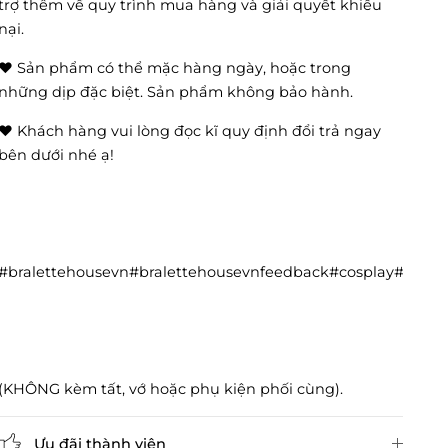
trợ thêm về quy trình mua hàng và giải quyết khiếu
nại.
❤️ Sản phẩm có thể mặc hàng ngày, hoặc trong
những dịp đặc biệt. Sản phẩm không bảo hành.
❤️ Khách hàng vui lòng đọc kĩ quy định đổi trả ngay
bên dưới nhé ạ!
#bralettehousevn#bralettehousevnfeedback#cosplay#cos
(KHÔNG kèm tất, vớ hoặc phụ kiện phối cùng).
Ưu đãi thành viên