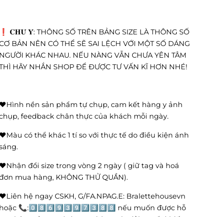
❗️ 𝐂𝐇𝐔́ 𝐘́: THÔNG SỐ TRÊN BẢNG SIZE LÀ THÔNG SỐ
CƠ BẢN NÊN CÓ THỂ SẼ SAI LỆCH VỚI MỘT SỐ DÁNG
NGƯỜI KHÁC NHAU. NẾU NÀNG VẪN CHƯA YÊN TÂM
THÌ HÃY NHẮN SHOP ĐỂ ĐƯỢC TƯ VẤN KĨ HƠN NHÉ!
❤️Hình nền sản phẩm tự chụp, cam kết hàng y ảnh
chụp, feedback chân thực của khách mỗi ngày.
❤️Màu có thể khác 1 tí so với thực tế do điều kiện ánh
sáng.
❤️Nhận đổi size trong vòng 2 ngày ( giữ tag và hoá
đơn mua hàng, KHÔNG THỬ QUẦN).
❤️Liên hệ ngay CSKH, G/FA.NPAG.E: Bralettehousevn
hoặc 📞:0️⃣8️⃣6️⃣9️⃣3️⃣9️⃣7️⃣3️⃣8️⃣8️⃣ nếu muốn được hỗ