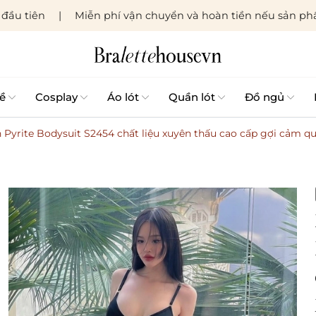
đầu tiên
Miễn phí vận chuyển và hoàn tiền nếu sản phẩ
ề
Cosplay
Áo lót
Quần lót
Đồ ngủ
n Pyrite Bodysuit S2454 chất liệu xuyên thấu cao cấp gợi cảm q