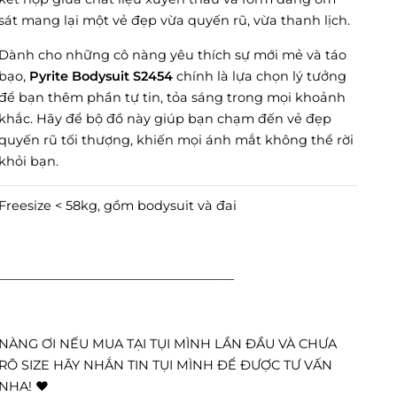
sát mang lại một vẻ đẹp vừa quyến rũ, vừa thanh lịch.
Dành cho những cô nàng yêu thích sự mới mẻ và táo
bạo,
Pyrite Bodysuit S2454
chính là lựa chọn lý tưởng
để bạn thêm phần tự tin, tỏa sáng trong mọi khoảnh
khắc. Hãy để bộ đồ này giúp bạn chạm đến vẻ đẹp
quyến rũ tối thượng, khiến mọi ánh mắt không thể rời
khỏi bạn.
Freesize < 58kg, gồm bodysuit và đai
______________________________________
NÀNG ƠI NẾU MUA TẠI TỤI MÌNH LẦN ĐẦU VÀ CHƯA
RÕ SIZE HÃY NHẮN TIN TỤI MÌNH ĐỂ ĐƯỢC TƯ VẤN
NHA! ❤️