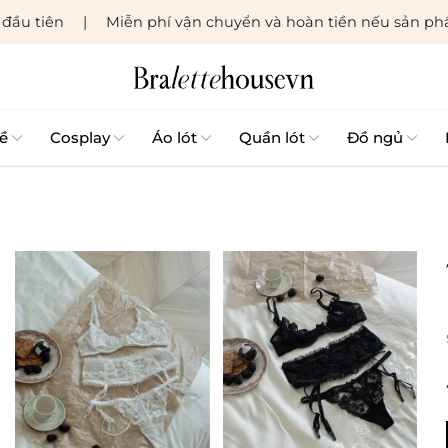
đầu tiên
Miễn phí vận chuyển và hoàn tiền nếu sản phẩ
ề
Cosplay
Áo lót
Quần lót
Đồ ngủ