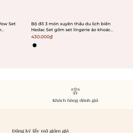
Wow Set
Bộ đồ 3 món xuyên thấu du lịch biển
[Kè
m
Hedac Set gồm set lingerie áo khoác
Set
ngoài quần tua rua Bralettehousevn
Bra
430.000₫
36
Khách hàng đánh giá
Đăng ký lấy mã giảm giá