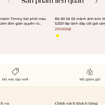
Sản phẩm liên quan
Bộ đồ lót 02 mảnh ánh kim 
 cảm đơn giản quyến rũ
S2531 lấp lánh dây cột gợi cả
usevn
Bralettehousevn
210.000₫
Bộ sưu tập mới
Mã giảm giá
ch vụ
Chính sách khách hàng