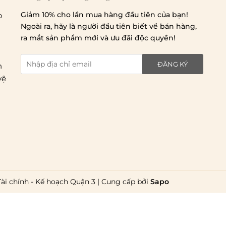
Chi phí giao hàng
Giảm 10% cho lần mua hàng đầu tiên của bạn!
o
Ngoài ra, hãy là người đầu tiên biết về bán hàng,
ra mắt sản phẩm mới và ưu đãi độc quyền!
Giao hàng trong ngày (hoả tốc)
ĐĂNG KÝ
n
vệ
Giao hàng tiêu chuẩn:
Hồ Chí Minh:
Áp dụng theo bảng giá cước của ĐVVC
Vietelpost/ Giaohangtietkiem và 1 số đối tác vận
chuyển khác
Hà Nội và các tỉnh thành khác:
Áp dụng theo bảng giá
Tài chính - Kế hoạch Quận 3
|
Cung cấp bởi
Sapo
cước của ĐVVC Vietelpost/ Giaohangtietkiem... và 1 số
đối tác vận chuyển khác
Thời gian giao hàng