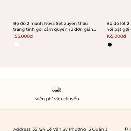
Bộ đồ 2 mảnh Nova Set xuyên thấu
Bộ đồ lót 2 mảnh Timmy Set phối màu
trắng tinh gợi cảm quyến rũ đơn giản
nổi bật gợi
Bralettehousevn
Braletteho
155.000₫
165.000₫
Miễn phí vận chuyển
Dị
Address: 351/24 Lê Văn Sỹ Phường 13 Quận 3