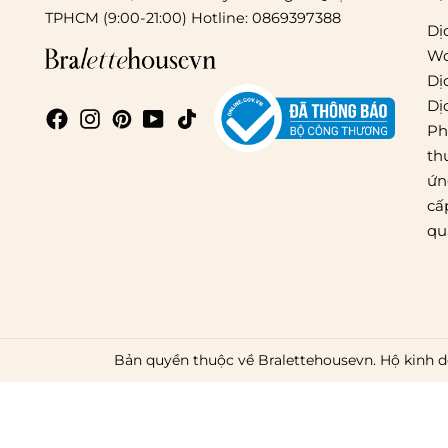
TPHCM (9:00-21:00) Hotline: 0869397388
Dị
Wo
Dị
Dị
Ph
th
ứn
cấ
qu
Bản quyền thuộc về Bralettehousevn. Hộ kinh d